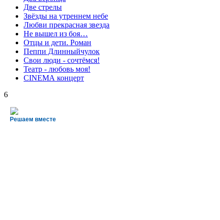
Две стрелы
Звёзды на утреннем небе
Любви прекрасная звезда
Не вышел из боя…
Отцы и дети. Роман
Пеппи Длинныйчулок
Свои люди - сочтёмся!
Театр - любовь моя!
СINЕМА концерт
6
Решаем вместе