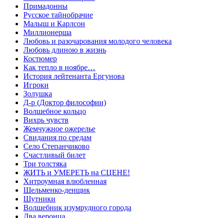
Примадонны
Русское тайнобрачие
Малыш и Карлсон
Миллионерша
Любовь и разочарования молодого человека
Любовь длиною в жизнь
Костюмер
Как тепло в ноябре…
История лейтенанта Ергунова
Игроки
Золушка
Д-р (Доктор философии)
Волшебное кольцо
Вихрь чувств
Жемчужное ожерелье
Свидания по средам
Село Степанчиково
Счастливый билет
Три толстяка
ЖИТЬ и УМЕРЕТЬ на СЦЕНЕ!
Хитроумная влюбленная
Шельменко-денщик
Шутники
Волшебник изумрудного города
Два веронца