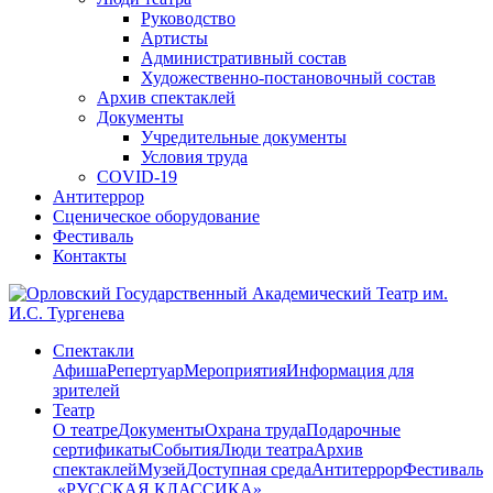
Руководство
Артисты
Административный состав
Художественно-постановочный состав
Архив спектаклей
Документы
Учредительные документы
Условия труда
COVID-19
Антитеррор
Сценическое оборудование
Фестиваль
Контакты
Спектакли
Афиша
Репертуар
Мероприятия
Информация для
зрителей
Театр
О театре
Документы
Охрана труда
Подарочные
сертификаты
События
Люди театра
Архив
спектаклей
Музей
Доступная среда
Антитеррор
Фестиваль
​ «РУССКАЯ КЛАССИКА»