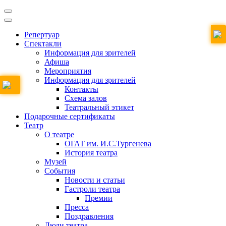
Репертуар
Спектакли
Информация для зрителей
Афиша
Мероприятия
Информация для зрителей
Контакты
Схема залов
Театральный этикет
Подарочные сертификаты
Театр
О театре
ОГАТ им. И.С.Тургенева
История театра
Музей
События
Новости и статьи
Гастроли театра
Премии
Пресса
Поздравления
Люди театра