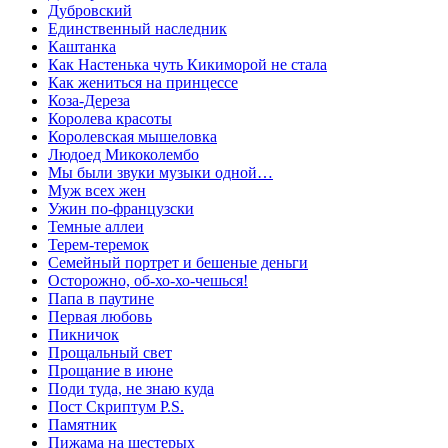
Дубровский
Единственный наследник
Каштанка
Как Настенька чуть Кикиморой не стала
Как жениться на принцессе
Коза-Дереза
Королева красоты
Королевская мышеловка
Людоед Микоколембо
Мы были звуки музыки одной…
Муж всех жен
Ужин по-французски
Темные аллеи
Терем-теремок
Семейный портрет и бешеные деньги
Осторожно, об-хо-хо-чешься!
Папа в паутине
Первая любовь
Пикничок
Прощальный свет
Прощание в июне
Поди туда, не знаю куда
Пост Скриптум P.S.
Памятник
Пижама на шестерых