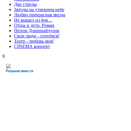
Две стрелы
Звёзды на утреннем небе
Любви прекрасная звезда
Не вышел из боя…
Отцы и дети. Роман
Пеппи Длинныйчулок
Свои люди - сочтёмся!
Театр - любовь моя!
СINЕМА концерт
9
Решаем вместе