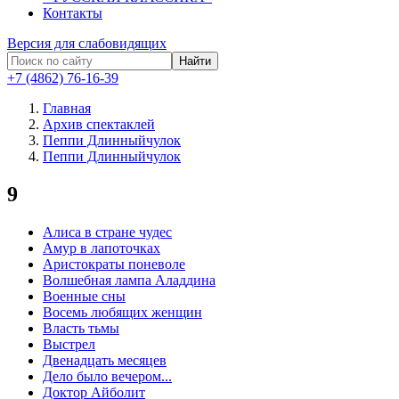
Контакты
Версия для слабовидящих
Найти
+7 (4862) 76-16-39
Главная
Архив спектаклей
Пеппи Длинныйчулок
Пеппи Длинныйчулок
9
Алиса в стране чудес
Амур в лапоточках
Аристократы поневоле
Волшебная лампа Аладдина
Военные сны
Восемь любящих женщин
Власть тьмы
Выстрел
Двенадцать месяцев
Дело было вечером...
Доктор Айболит