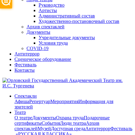
Руководство
Артисты
Административный состав
Художественно-постановочный состав
Архив спектаклей
Документы
Учредительные документы
Условия труда
COVID-19
Антитеррор
Сценическое оборудование
Фестиваль
Контакты
Спектакли
Афиша
Репертуар
Мероприятия
Информация для
зрителей
Театр
О театре
Документы
Охрана труда
Подарочные
сертификаты
События
Люди театра
Архив
спектаклей
Музей
Доступная среда
Антитеррор
Фестиваль
​ «РУССКАЯ КЛАССИКА»