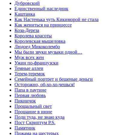
Дубровский
Единственный наследник
Каштанка
Как Настенька чуть Кикиморой не стала
Как жениться на принцессе
Коза-Дереза
Королева красоты
Королевская мышеловка
Людоед Микоколембо
Мы были звуки музыки одной…
Муж всех жен
Ужин по-французски
Темные аллеи
Терем-теремок
Семейный портрет и бешеные деньги
Осторожно, об-хо-хо-чешься!
Папа в паутине
Первая любовь
Пикничок
Прощальный свет
Прощание в июне
Поди туда, не знаю куда
Пост Скриптум P.S.
Памятник
Пижама на шестерых