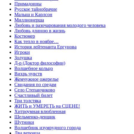
Примадонны
Русское тайнобрачие
Малыш и Карлсон
Миллионерша
Любовь и разочарования молодого человека
Любовь длиною в жизнь
Костюмер
Как тепло в ноябре…
История лейтенанта Ергунова
Игроки
Золушка
Д-р (Доктор философии)
Волшебное кольцо
Вихрь чувств
Жемчужное ожерелье
Свидания по средам
Село Степанчиково
Счастливый билет
Три толстяка
ЖИТЬ и УМЕРЕТЬ на СЦЕНЕ!
Хитроумная влюбленная
Шельменко-денщик
Шутники
Волшебник изумрудного города
Два веронца