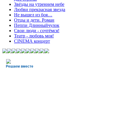
Звёзды на утреннем небе
Любви прекрасная звезда
Не вышел из боя…
Отцы и дети. Роман
Пеппи Длинныйчулок
Свои люди - сочтёмся!
Театр - любовь моя!
СINЕМА концерт
Решаем вместе