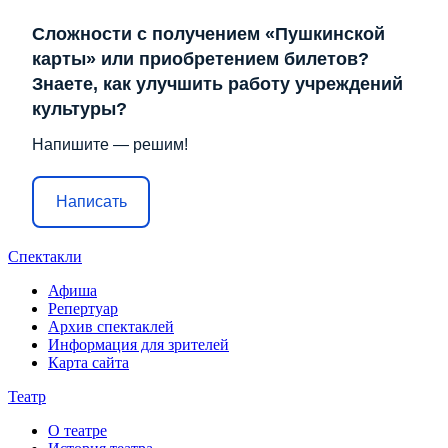
Сложности с получением «Пушкинской
карты» или приобретением билетов?
Знаете, как улучшить работу учреждений
культуры?
Напишите — решим!
Написать
Спектакли
Афиша
Репертуар
Архив спектаклей
Информация для зрителей
Карта сайта
Театр
О театре