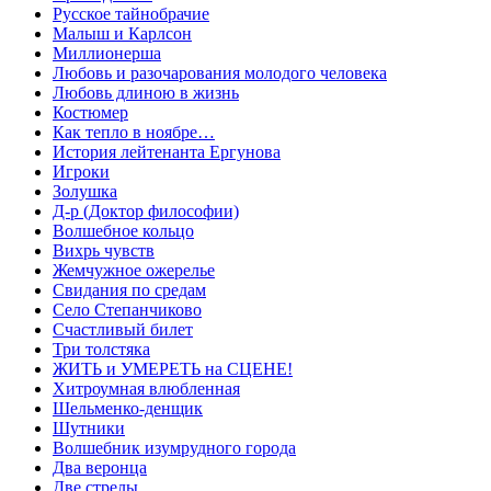
Русское тайнобрачие
Малыш и Карлсон
Миллионерша
Любовь и разочарования молодого человека
Любовь длиною в жизнь
Костюмер
Как тепло в ноябре…
История лейтенанта Ергунова
Игроки
Золушка
Д-р (Доктор философии)
Волшебное кольцо
Вихрь чувств
Жемчужное ожерелье
Свидания по средам
Село Степанчиково
Счастливый билет
Три толстяка
ЖИТЬ и УМЕРЕТЬ на СЦЕНЕ!
Хитроумная влюбленная
Шельменко-денщик
Шутники
Волшебник изумрудного города
Два веронца
Две стрелы