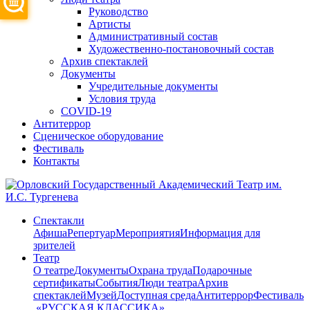
Руководство
Артисты
Административный состав
Художественно-постановочный состав
Архив спектаклей
Документы
Учредительные документы
Условия труда
COVID-19
Антитеррор
Сценическое оборудование
Фестиваль
Контакты
Спектакли
Афиша
Репертуар
Мероприятия
Информация для
зрителей
Театр
О театре
Документы
Охрана труда
Подарочные
сертификаты
События
Люди театра
Архив
спектаклей
Музей
Доступная среда
Антитеррор
Фестиваль
​ «РУССКАЯ КЛАССИКА»