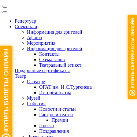
Репертуар
Спектакли
Информация для зрителей
Афиша
Мероприятия
Информация для зрителей
Контакты
Схема залов
Театральный этикет
Подарочные сертификаты
Театр
О театре
ОГАТ им. И.С.Тургенева
История театра
Музей
События
Новости и статьи
Гастроли театра
Премии
Пресса
Поздравления
Люди театра