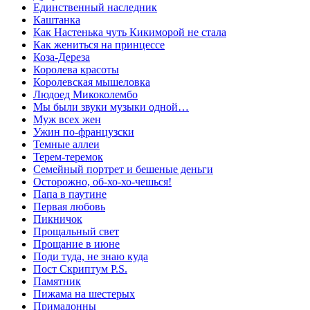
Единственный наследник
Каштанка
Как Настенька чуть Кикиморой не стала
Как жениться на принцессе
Коза-Дереза
Королева красоты
Королевская мышеловка
Людоед Микоколембо
Мы были звуки музыки одной…
Муж всех жен
Ужин по-французски
Темные аллеи
Терем-теремок
Семейный портрет и бешеные деньги
Осторожно, об-хо-хо-чешься!
Папа в паутине
Первая любовь
Пикничок
Прощальный свет
Прощание в июне
Поди туда, не знаю куда
Пост Скриптум P.S.
Памятник
Пижама на шестерых
Примадонны