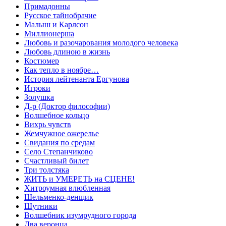
Примадонны
Русское тайнобрачие
Малыш и Карлсон
Миллионерша
Любовь и разочарования молодого человека
Любовь длиною в жизнь
Костюмер
Как тепло в ноябре…
История лейтенанта Ергунова
Игроки
Золушка
Д-р (Доктор философии)
Волшебное кольцо
Вихрь чувств
Жемчужное ожерелье
Свидания по средам
Село Степанчиково
Счастливый билет
Три толстяка
ЖИТЬ и УМЕРЕТЬ на СЦЕНЕ!
Хитроумная влюбленная
Шельменко-денщик
Шутники
Волшебник изумрудного города
Два веронца