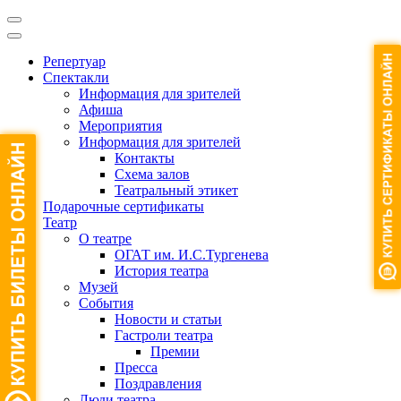
Репертуар
Спектакли
Информация для зрителей
Афиша
Мероприятия
Информация для зрителей
Контакты
Схема залов
Театральный этикет
Подарочные сертификаты
Театр
О театре
ОГАТ им. И.С.Тургенева
История театра
Музей
События
Новости и статьи
Гастроли театра
Премии
Пресса
Поздравления
Люди театра