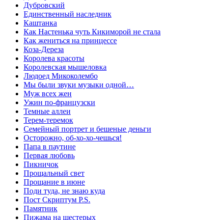
Дубровский
Единственный наследник
Каштанка
Как Настенька чуть Кикиморой не стала
Как жениться на принцессе
Коза-Дереза
Королева красоты
Королевская мышеловка
Людоед Микоколембо
Мы были звуки музыки одной…
Муж всех жен
Ужин по-французски
Темные аллеи
Терем-теремок
Семейный портрет и бешеные деньги
Осторожно, об-хо-хо-чешься!
Папа в паутине
Первая любовь
Пикничок
Прощальный свет
Прощание в июне
Поди туда, не знаю куда
Пост Скриптум P.S.
Памятник
Пижама на шестерых