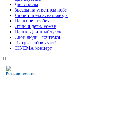
Две стрелы
Звёзды на утреннем небе
Любви прекрасная звезда
Не вышел из боя…
Отцы и дети. Роман
Пеппи Длинныйчулок
Свои люди - сочтёмся!
Театр - любовь моя!
СINЕМА концерт
11
Решаем вместе