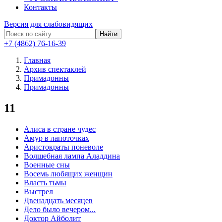
Контакты
Версия для слабовидящих
Найти
+7 (4862) 76-16-39
Главная
Архив спектаклей
Примадонны
Примадонны
11
Алиса в стране чудес
Амур в лапоточках
Аристократы поневоле
Волшебная лампа Аладдина
Военные сны
Восемь любящих женщин
Власть тьмы
Выстрел
Двенадцать месяцев
Дело было вечером...
Доктор Айболит