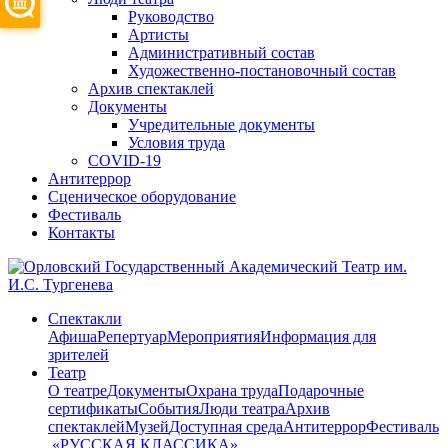
Руководство
Артисты
Административный состав
Художественно-постановочный состав
Архив спектаклей
Документы
Учредительные документы
Условия труда
COVID-19
Антитеррор
Сценическое оборудование
Фестиваль
Контакты
Спектакли
Афиша
Репертуар
Мероприятия
Информация для
зрителей
Театр
О театре
Документы
Охрана труда
Подарочные
сертификаты
События
Люди театра
Архив
спектаклей
Музей
Доступная среда
Антитеррор
Фестиваль
​ «РУССКАЯ КЛАССИКА»