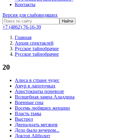
Контакты
Версия для слабовидящих
Найти
+7 (4862) 76-16-39
Главная
Архив спектаклей
Русское тайнобрачие
Русское тайнобрачие
20
Алиса в стране чудес
Амур в лапоточках
Аристократы поневоле
Волшебная лампа Аладдина
Военные сны
Восемь любящих женщин
Власть тьмы
Выстрел
Двенадцать месяцев
Дело было вечером...
Доктор Айболит