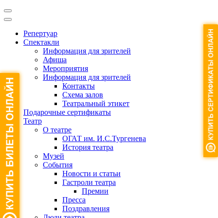
Репертуар
Спектакли
Информация для зрителей
Афиша
Мероприятия
Информация для зрителей
Контакты
Схема залов
Театральный этикет
Подарочные сертификаты
Театр
О театре
ОГАТ им. И.С.Тургенева
История театра
Музей
События
Новости и статьи
Гастроли театра
Премии
Пресса
Поздравления
Люди театра