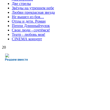
Две стрелы
Звёзды на утреннем небе
Любви прекрасная звезда
Не вышел из боя…
Отцы и дети. Роман
Пеппи Длинныйчулок
Свои люди - сочтёмся!
Театр - любовь моя!
СINЕМА концерт
20
Решаем вместе