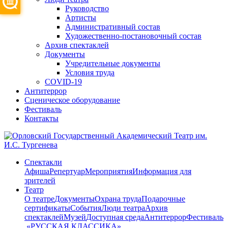
Руководство
Артисты
Административный состав
Художественно-постановочный состав
Архив спектаклей
Документы
Учредительные документы
Условия труда
COVID-19
Антитеррор
Сценическое оборудование
Фестиваль
Контакты
Спектакли
Афиша
Репертуар
Мероприятия
Информация для
зрителей
Театр
О театре
Документы
Охрана труда
Подарочные
сертификаты
События
Люди театра
Архив
спектаклей
Музей
Доступная среда
Антитеррор
Фестиваль
​ «РУССКАЯ КЛАССИКА»