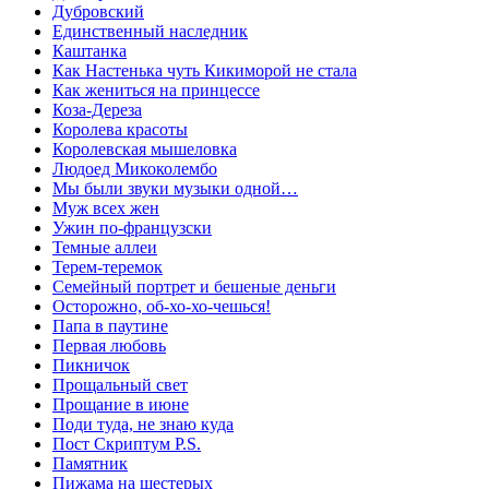
Дубровский
Единственный наследник
Каштанка
Как Настенька чуть Кикиморой не стала
Как жениться на принцессе
Коза-Дереза
Королева красоты
Королевская мышеловка
Людоед Микоколембо
Мы были звуки музыки одной…
Муж всех жен
Ужин по-французски
Темные аллеи
Терем-теремок
Семейный портрет и бешеные деньги
Осторожно, об-хо-хо-чешься!
Папа в паутине
Первая любовь
Пикничок
Прощальный свет
Прощание в июне
Поди туда, не знаю куда
Пост Скриптум P.S.
Памятник
Пижама на шестерых