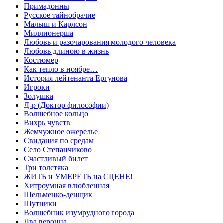
Примадонны
Русское тайнобрачие
Малыш и Карлсон
Миллионерша
Любовь и разочарования молодого человека
Любовь длиною в жизнь
Костюмер
Как тепло в ноябре…
История лейтенанта Ергунова
Игроки
Золушка
Д-р (Доктор философии)
Волшебное кольцо
Вихрь чувств
Жемчужное ожерелье
Свидания по средам
Село Степанчиково
Счастливый билет
Три толстяка
ЖИТЬ и УМЕРЕТЬ на СЦЕНЕ!
Хитроумная влюбленная
Шельменко-денщик
Шутники
Волшебник изумрудного города
Два веронца