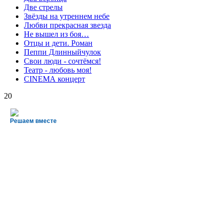
Две стрелы
Звёзды на утреннем небе
Любви прекрасная звезда
Не вышел из боя…
Отцы и дети. Роман
Пеппи Длинныйчулок
Свои люди - сочтёмся!
Театр - любовь моя!
СINЕМА концерт
20
Решаем вместе