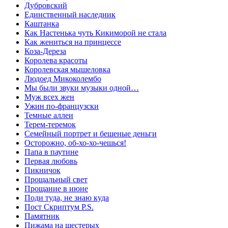
Дубровский
Единственный наследник
Каштанка
Как Настенька чуть Кикиморой не стала
Как жениться на принцессе
Коза-Дереза
Королева красоты
Королевская мышеловка
Людоед Микоколембо
Мы были звуки музыки одной…
Муж всех жен
Ужин по-французски
Темные аллеи
Терем-теремок
Семейный портрет и бешеные деньги
Осторожно, об-хо-хо-чешься!
Папа в паутине
Первая любовь
Пикничок
Прощальный свет
Прощание в июне
Поди туда, не знаю куда
Пост Скриптум P.S.
Памятник
Пижама на шестерых