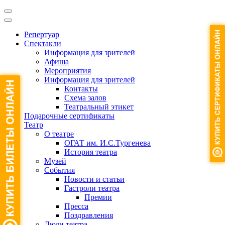
Репертуар
Спектакли
Информация для зрителей
Афиша
Мероприятия
Информация для зрителей
Контакты
Схема залов
Театральный этикет
Подарочные сертификаты
Театр
О театре
ОГАТ им. И.С.Тургенева
История театра
Музей
События
Новости и статьи
Гастроли театра
Премии
Пресса
Поздравления
Люди театра