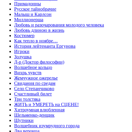
Примадонны
Русское тайнобрачие
Малыш и Карлсон
Миллионерша
Любовь и разочарования молодого человека
Любовь длиною в жизнь
Костюмер
Как тепло в ноябре…
История лейтенанта Ергунова
Игроки
Золушка
Д-р (Доктор философии)
Волшебное кольцо
Вихрь чувств
Жемчужное ожерелье
Свидания по средам
Село Степанчиково
Счастливый билет
Три толстяка
ЖИТЬ и УМЕРЕТЬ на СЦЕНЕ!
Хитроумная влюбленная
Шельменко-денщик
Шутники
Волшебник изумрудного города
Два веронца