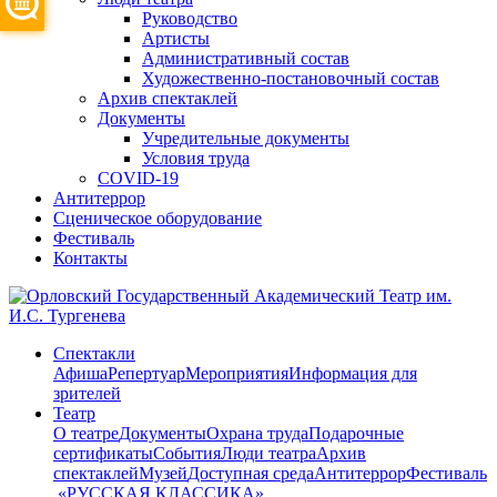
Руководство
Артисты
Административный состав
Художественно-постановочный состав
Архив спектаклей
Документы
Учредительные документы
Условия труда
COVID-19
Антитеррор
Сценическое оборудование
Фестиваль
Контакты
Спектакли
Афиша
Репертуар
Мероприятия
Информация для
зрителей
Театр
О театре
Документы
Охрана труда
Подарочные
сертификаты
События
Люди театра
Архив
спектаклей
Музей
Доступная среда
Антитеррор
Фестиваль
​ «РУССКАЯ КЛАССИКА»