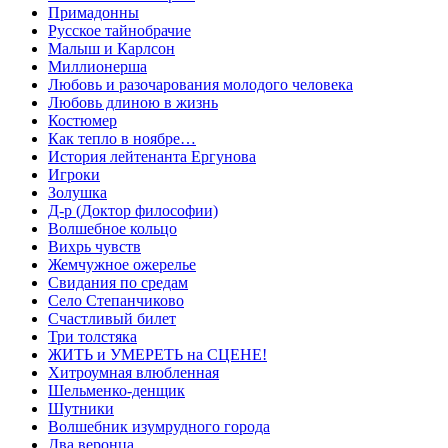
Примадонны
Русское тайнобрачие
Малыш и Карлсон
Миллионерша
Любовь и разочарования молодого человека
Любовь длиною в жизнь
Костюмер
Как тепло в ноябре…
История лейтенанта Ергунова
Игроки
Золушка
Д-р (Доктор философии)
Волшебное кольцо
Вихрь чувств
Жемчужное ожерелье
Свидания по средам
Село Степанчиково
Счастливый билет
Три толстяка
ЖИТЬ и УМЕРЕТЬ на СЦЕНЕ!
Хитроумная влюбленная
Шельменко-денщик
Шутники
Волшебник изумрудного города
Два веронца