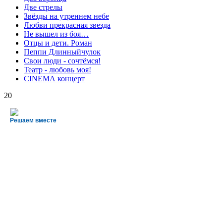
Две стрелы
Звёзды на утреннем небе
Любви прекрасная звезда
Не вышел из боя…
Отцы и дети. Роман
Пеппи Длинныйчулок
Свои люди - сочтёмся!
Театр - любовь моя!
СINЕМА концерт
20
Решаем вместе