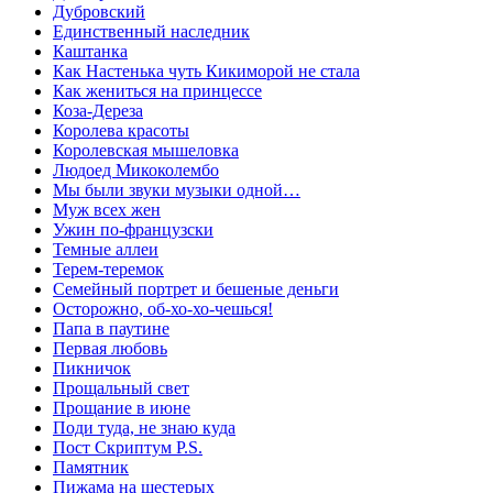
Дубровский
Единственный наследник
Каштанка
Как Настенька чуть Кикиморой не стала
Как жениться на принцессе
Коза-Дереза
Королева красоты
Королевская мышеловка
Людоед Микоколембо
Мы были звуки музыки одной…
Муж всех жен
Ужин по-французски
Темные аллеи
Терем-теремок
Семейный портрет и бешеные деньги
Осторожно, об-хо-хо-чешься!
Папа в паутине
Первая любовь
Пикничок
Прощальный свет
Прощание в июне
Поди туда, не знаю куда
Пост Скриптум P.S.
Памятник
Пижама на шестерых