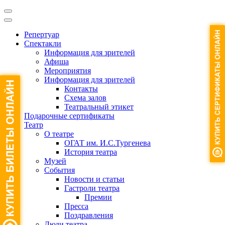
Репертуар
Спектакли
Информация для зрителей
Афиша
Мероприятия
Информация для зрителей
Контакты
Схема залов
Театральный этикет
Подарочные сертификаты
Театр
О театре
ОГАТ им. И.С.Тургенева
История театра
Музей
События
Новости и статьи
Гастроли театра
Премии
Пресса
Поздравления
Люди театра