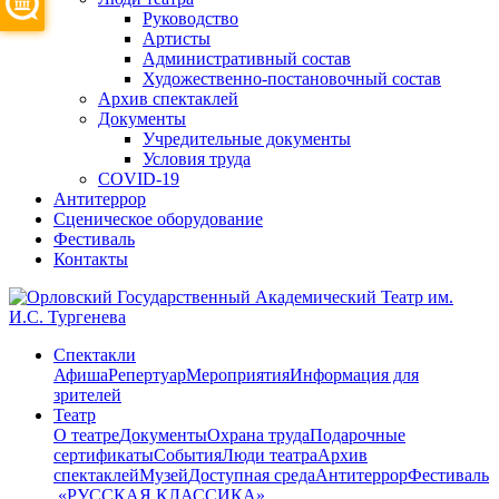
Руководство
Артисты
Административный состав
Художественно-постановочный состав
Архив спектаклей
Документы
Учредительные документы
Условия труда
COVID-19
Антитеррор
Сценическое оборудование
Фестиваль
Контакты
Спектакли
Афиша
Репертуар
Мероприятия
Информация для
зрителей
Театр
О театре
Документы
Охрана труда
Подарочные
сертификаты
События
Люди театра
Архив
спектаклей
Музей
Доступная среда
Антитеррор
Фестиваль
​ «РУССКАЯ КЛАССИКА»