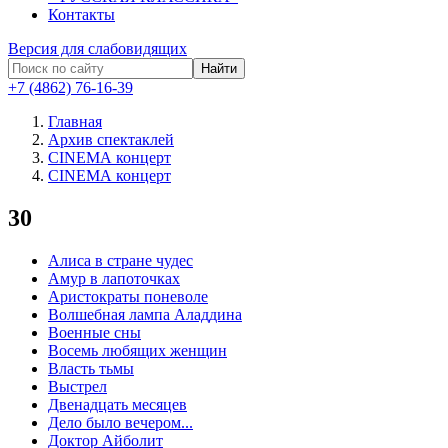
Контакты
Версия для слабовидящих
Найти
+7 (4862) 76-16-39
Главная
Архив спектаклей
СINЕМА концерт
СINЕМА концерт
30
Алиса в стране чудес
Амур в лапоточках
Аристократы поневоле
Волшебная лампа Аладдина
Военные сны
Восемь любящих женщин
Власть тьмы
Выстрел
Двенадцать месяцев
Дело было вечером...
Доктор Айболит