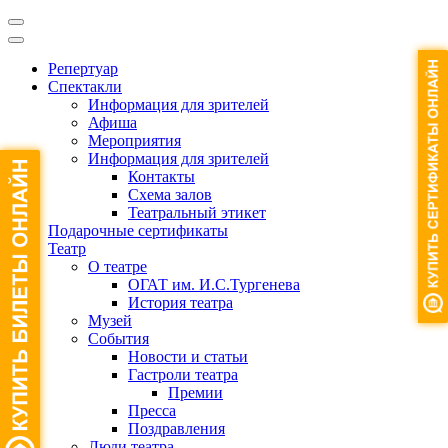
Репертуар
Спектакли
Информация для зрителей
Афиша
Мероприятия
Информация для зрителей
Контакты
Схема залов
Театральный этикет
Подарочные сертификаты
Театр
О театре
ОГАТ им. И.С.Тургенева
История театра
Музей
События
Новости и статьи
Гастроли театра
Премии
Пресса
Поздравления
Люди театра