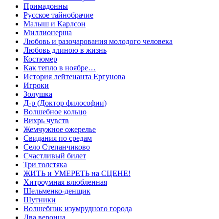
Примадонны
Русское тайнобрачие
Малыш и Карлсон
Миллионерша
Любовь и разочарования молодого человека
Любовь длиною в жизнь
Костюмер
Как тепло в ноябре…
История лейтенанта Ергунова
Игроки
Золушка
Д-р (Доктор философии)
Волшебное кольцо
Вихрь чувств
Жемчужное ожерелье
Свидания по средам
Село Степанчиково
Счастливый билет
Три толстяка
ЖИТЬ и УМЕРЕТЬ на СЦЕНЕ!
Хитроумная влюбленная
Шельменко-денщик
Шутники
Волшебник изумрудного города
Два веронца