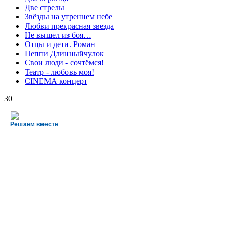
Две стрелы
Звёзды на утреннем небе
Любви прекрасная звезда
Не вышел из боя…
Отцы и дети. Роман
Пеппи Длинныйчулок
Свои люди - сочтёмся!
Театр - любовь моя!
СINЕМА концерт
30
Решаем вместе