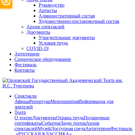
Руководство
Артисты
Административный состав
Художественно-постановочный состав
Архив спектаклей
Документы
Учредительные документы
Условия труда
COVID-19
Антитеррор
Сценическое оборудование
Фестиваль
Контакты
Спектакли
Афиша
Репертуар
Мероприятия
Информация для
зрителей
Театр
О театре
Документы
Охрана труда
Подарочные
сертификаты
События
Люди театра
Архив
спектаклей
Музей
Доступная среда
Антитеррор
Фестиваль
​ «РУССКАЯ КЛАССИКА»