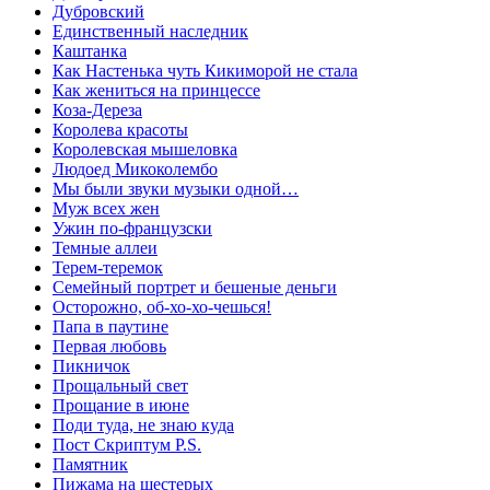
Дубровский
Единственный наследник
Каштанка
Как Настенька чуть Кикиморой не стала
Как жениться на принцессе
Коза-Дереза
Королева красоты
Королевская мышеловка
Людоед Микоколембо
Мы были звуки музыки одной…
Муж всех жен
Ужин по-французски
Темные аллеи
Терем-теремок
Семейный портрет и бешеные деньги
Осторожно, об-хо-хо-чешься!
Папа в паутине
Первая любовь
Пикничок
Прощальный свет
Прощание в июне
Поди туда, не знаю куда
Пост Скриптум P.S.
Памятник
Пижама на шестерых