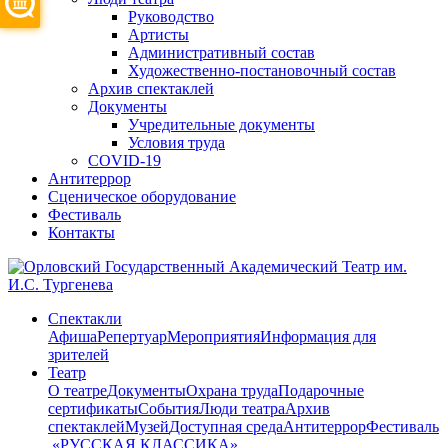
Руководство
Артисты
Административный состав
Художественно-постановочный состав
Архив спектаклей
Документы
Учредительные документы
Условия труда
COVID-19
Антитеррор
Сценическое оборудование
Фестиваль
Контакты
Спектакли
Афиша
Репертуар
Мероприятия
Информация для
зрителей
Театр
О театре
Документы
Охрана труда
Подарочные
сертификаты
События
Люди театра
Архив
спектаклей
Музей
Доступная среда
Антитеррор
Фестиваль
​ «РУССКАЯ КЛАССИКА»