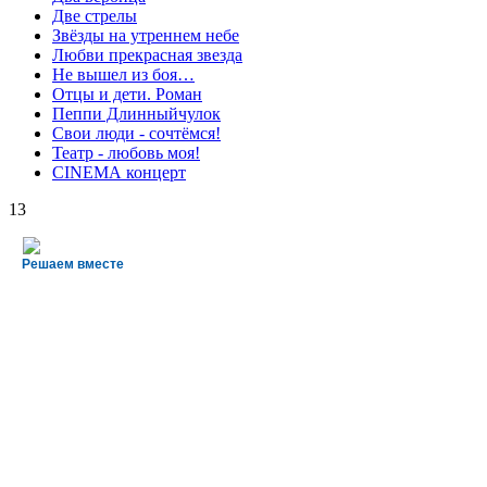
Две стрелы
Звёзды на утреннем небе
Любви прекрасная звезда
Не вышел из боя…
Отцы и дети. Роман
Пеппи Длинныйчулок
Свои люди - сочтёмся!
Театр - любовь моя!
СINЕМА концерт
13
Решаем вместе