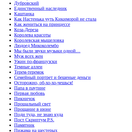
Дубровский
Единственный наследник
Каштанка
Как Настенька чуть Кикиморой не стала
Как жениться на принцессе
Коза-Дереза
Королева красоты
Королевская мышеловка
Людоед Микоколембо
Мы были звуки музыки одной…
Муж всех жен
Ужин по-французски
Темные аллеи
Терем-теремок
Семейный портрет и бешеные деньги
Осторожно, об-хо-хо-чешься!
Папа в паутине
Первая любовь
Пикничок
Прощальный свет
Прощание в июне
Поди туда, не знаю куда
Пост Скриптум P.S.
Памятник
Пижама на шестерых