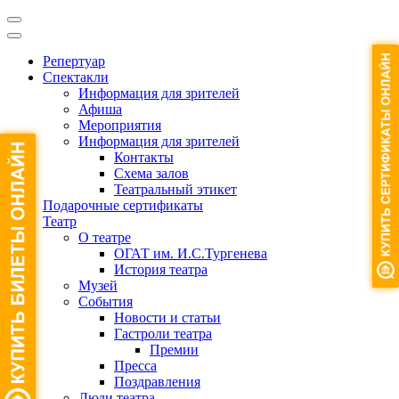
Репертуар
Спектакли
Информация для зрителей
Афиша
Мероприятия
Информация для зрителей
Контакты
Схема залов
Театральный этикет
Подарочные сертификаты
Театр
О театре
ОГАТ им. И.С.Тургенева
История театра
Музей
События
Новости и статьи
Гастроли театра
Премии
Пресса
Поздравления
Люди театра