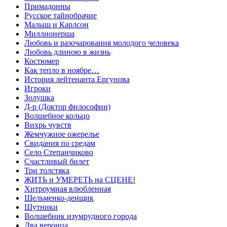
Примадонны
Русское тайнобрачие
Малыш и Карлсон
Миллионерша
Любовь и разочарования молодого человека
Любовь длиною в жизнь
Костюмер
Как тепло в ноябре…
История лейтенанта Ергунова
Игроки
Золушка
Д-р (Доктор философии)
Волшебное кольцо
Вихрь чувств
Жемчужное ожерелье
Свидания по средам
Село Степанчиково
Счастливый билет
Три толстяка
ЖИТЬ и УМЕРЕТЬ на СЦЕНЕ!
Хитроумная влюбленная
Шельменко-денщик
Шутники
Волшебник изумрудного города
Два веронца