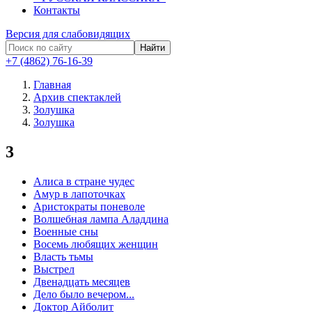
Контакты
Версия для слабовидящих
Найти
+7 (4862) 76-16-39
Главная
Архив спектаклей
Золушка
Золушка
3
Алиса в стране чудес
Амур в лапоточках
Аристократы поневоле
Волшебная лампа Аладдина
Военные сны
Восемь любящих женщин
Власть тьмы
Выстрел
Двенадцать месяцев
Дело было вечером...
Доктор Айболит