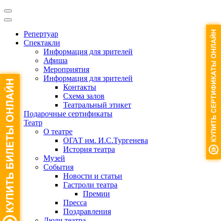
Репертуар
Спектакли
Информация для зрителей
Афиша
Мероприятия
Информация для зрителей
Контакты
Схема залов
Театральный этикет
Подарочные сертификаты
Театр
О театре
ОГАТ им. И.С.Тургенева
История театра
Музей
События
Новости и статьи
Гастроли театра
Премии
Пресса
Поздравления
Люди театра