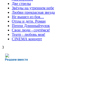
Две стрелы
Звёзды на утреннем небе
Любви прекрасная звезда
Не вышел из боя…
Отцы и дети. Роман
Пеппи Длинныйчулок
Свои люди - сочтёмся!
Театр - любовь моя!
СINЕМА концерт
3
Решаем вместе