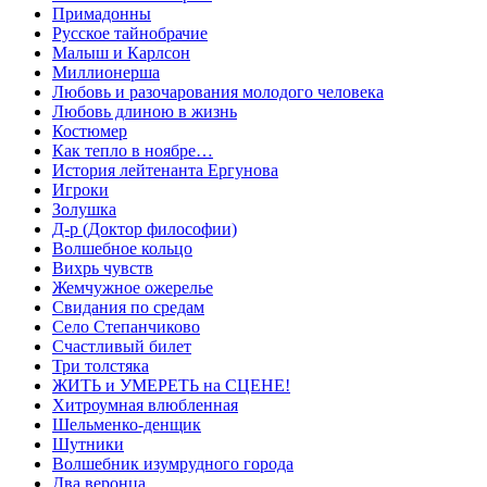
Примадонны
Русское тайнобрачие
Малыш и Карлсон
Миллионерша
Любовь и разочарования молодого человека
Любовь длиною в жизнь
Костюмер
Как тепло в ноябре…
История лейтенанта Ергунова
Игроки
Золушка
Д-р (Доктор философии)
Волшебное кольцо
Вихрь чувств
Жемчужное ожерелье
Свидания по средам
Село Степанчиково
Счастливый билет
Три толстяка
ЖИТЬ и УМЕРЕТЬ на СЦЕНЕ!
Хитроумная влюбленная
Шельменко-денщик
Шутники
Волшебник изумрудного города
Два веронца