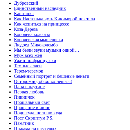
Дубровский
Единственный наследник
Каштанка
Как Настенька чуть Кикиморой не стала
Как жениться на принцессе
Коза-Дереза
Королева красоты
Королевская мышеловка
Людоед Микоколембо
Мы были звуки музыки одной…
Муж всех жен
Ужин по-французски
Темные аллеи
Терем-теремок
Семейный портрет и бешеные деньги
Осторожно, об-хо-хо-чешься!
Папа в паутине
Первая любовь
Пикничок
Прощальный свет
Прощание в июне
Поди туда, не знаю куда
Пост Скриптум P.S.
Памятник
Пижама на шестерых