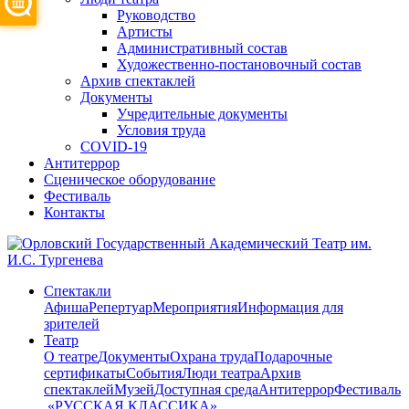
Руководство
Артисты
Административный состав
Художественно-постановочный состав
Архив спектаклей
Документы
Учредительные документы
Условия труда
COVID-19
Антитеррор
Сценическое оборудование
Фестиваль
Контакты
Спектакли
Афиша
Репертуар
Мероприятия
Информация для
зрителей
Театр
О театре
Документы
Охрана труда
Подарочные
сертификаты
События
Люди театра
Архив
спектаклей
Музей
Доступная среда
Антитеррор
Фестиваль
​ «РУССКАЯ КЛАССИКА»