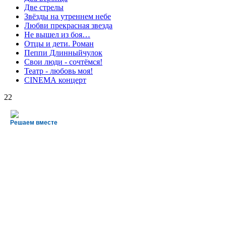
Две стрелы
Звёзды на утреннем небе
Любви прекрасная звезда
Не вышел из боя…
Отцы и дети. Роман
Пеппи Длинныйчулок
Свои люди - сочтёмся!
Театр - любовь моя!
СINЕМА концерт
22
Решаем вместе