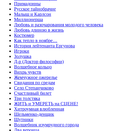
Примадонны
Русское тайнобрачие
Малыш и Карлсон
Миллионерша
Любовь и разочарования молодого человека
Любовь длиною в жизнь
Костюмер
Как тепло в ноябре…
История лейтенанта Ергунова
Игроки
Золушка
Д-р (Доктор философии)
Волшебное кольцо
Вихрь чувств
Жемчужное ожерелье
Свидания по средам
Село Степанчиково
Счастливый билет
Три толстяка
ЖИТЬ и УМЕРЕТЬ на СЦЕНЕ!
Хитроумная влюбленная
Шельменко-денщик
Шутники
Волшебник изумрудного города
Два веронца