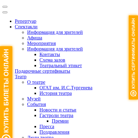
Репертуар
Спектакли
Информация для зрителей
Афиша
Мероприятия
Информация для зрителей
Контакты
Схема залов
Театральный этикет
Подарочные сертификаты
Театр
О театре
ОГАТ им. И.С.Тургенева
История театра
Музей
События
Новости и статьи
Гастроли театра
Премии
Пресса
Поздравления
Люди театра