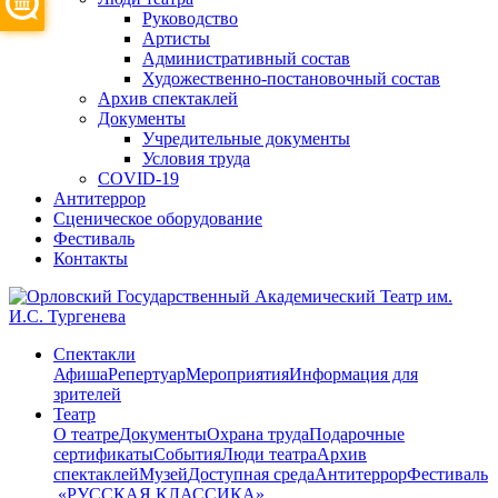
Руководство
Артисты
Административный состав
Художественно-постановочный состав
Архив спектаклей
Документы
Учредительные документы
Условия труда
COVID-19
Антитеррор
Сценическое оборудование
Фестиваль
Контакты
Спектакли
Афиша
Репертуар
Мероприятия
Информация для
зрителей
Театр
О театре
Документы
Охрана труда
Подарочные
сертификаты
События
Люди театра
Архив
спектаклей
Музей
Доступная среда
Антитеррор
Фестиваль
​ «РУССКАЯ КЛАССИКА»