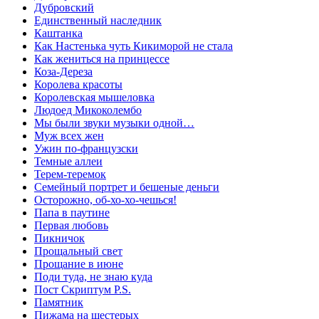
Дубровский
Единственный наследник
Каштанка
Как Настенька чуть Кикиморой не стала
Как жениться на принцессе
Коза-Дереза
Королева красоты
Королевская мышеловка
Людоед Микоколембо
Мы были звуки музыки одной…
Муж всех жен
Ужин по-французски
Темные аллеи
Терем-теремок
Семейный портрет и бешеные деньги
Осторожно, об-хо-хо-чешься!
Папа в паутине
Первая любовь
Пикничок
Прощальный свет
Прощание в июне
Поди туда, не знаю куда
Пост Скриптум P.S.
Памятник
Пижама на шестерых