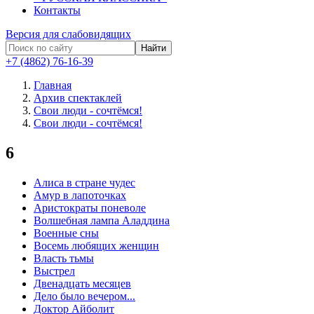
Контакты
Версия для слабовидящих
Найти
+7 (4862) 76-16-39
Главная
Архив спектаклей
Свои люди - сочтёмся!
Свои люди - сочтёмся!
6
Алиса в стране чудес
Амур в лапоточках
Аристократы поневоле
Волшебная лампа Аладдина
Военные сны
Восемь любящих женщин
Власть тьмы
Выстрел
Двенадцать месяцев
Дело было вечером...
Доктор Айболит