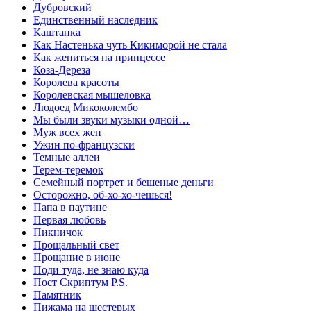
Дубровский
Единственный наследник
Каштанка
Как Настенька чуть Кикиморой не стала
Как жениться на принцессе
Коза-Дереза
Королева красоты
Королевская мышеловка
Людоед Микоколембо
Мы были звуки музыки одной…
Муж всех жен
Ужин по-французски
Темные аллеи
Терем-теремок
Семейный портрет и бешеные деньги
Осторожно, об-хо-хо-чешься!
Папа в паутине
Первая любовь
Пикничок
Прощальный свет
Прощание в июне
Поди туда, не знаю куда
Пост Скриптум P.S.
Памятник
Пижама на шестерых