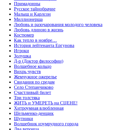
Примадонны
Русское тайнобрачие
Малыш и Карлсон
Миллионерша
Любовь и разочарования молодого человека
Любовь длиною в жизнь
Костюмер
Как тепло в ноябре…
История лейтенанта Ергунова
Игроки
Золушка
Д-р (Доктор философии)
Волшебное кольцо
Вихрь чувств
Жемчужное ожерелье
Свидания по средам
Село Степанчиково
Счастливый билет
Три толстяка
ЖИТЬ и УМЕРЕТЬ на СЦЕНЕ!
Хитроумная влюбленная
Шельменко-денщик
Шутники
Волшебник изумрудного города
Два веронца