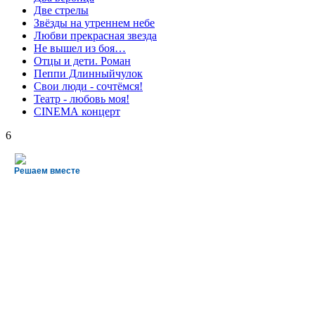
Две стрелы
Звёзды на утреннем небе
Любви прекрасная звезда
Не вышел из боя…
Отцы и дети. Роман
Пеппи Длинныйчулок
Свои люди - сочтёмся!
Театр - любовь моя!
СINЕМА концерт
6
Решаем вместе