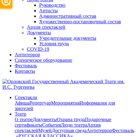
Руководство
Артисты
Административный состав
Художественно-постановочный состав
Архив спектаклей
Документы
Учредительные документы
Условия труда
COVID-19
Антитеррор
Сценическое оборудование
Фестиваль
Контакты
Спектакли
Афиша
Репертуар
Мероприятия
Информация для
зрителей
Театр
О театре
Документы
Охрана труда
Подарочные
сертификаты
События
Люди театра
Архив
спектаклей
Музей
Доступная среда
Антитеррор
Фестиваль
​ «РУССКАЯ КЛАССИКА»