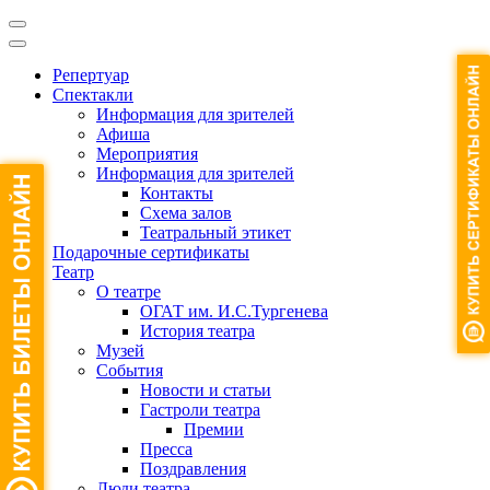
Репертуар
Спектакли
Информация для зрителей
Афиша
Мероприятия
Информация для зрителей
Контакты
Схема залов
Театральный этикет
Подарочные сертификаты
Театр
О театре
ОГАТ им. И.С.Тургенева
История театра
Музей
События
Новости и статьи
Гастроли театра
Премии
Пресса
Поздравления
Люди театра